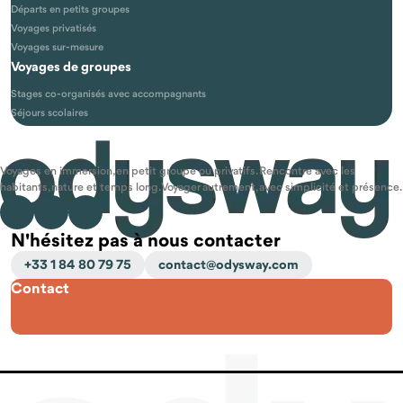
Départs en petits groupes
Voyages privatisés
Voyages sur-mesure
Voyages de groupes
Stages co-organisés avec accompagnants
Séjours scolaires
Voyages en immersion, en petit groupe ou privatifs. Rencontre avec les
habitants, nature et temps long. Voyager autrement, avec simplicité et présence.
N'hésitez pas à nous contacter
+33 1 84 80 79 75
contact@odysway.com
Contact