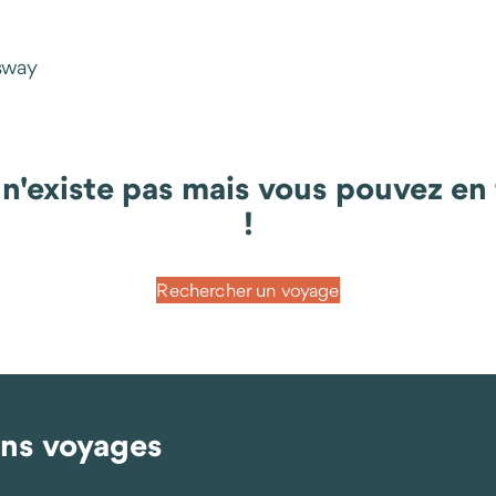
ysway
existe pas mais vous pouvez en t
!
Rechercher un voyage
ins voyages