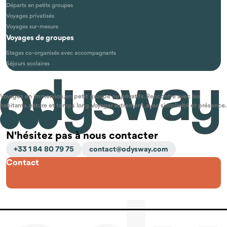
Départs en petits groupes
Voyages privatisés
Voyages sur-mesure
Voyages de groupes
Stages co-organisés avec accompagnants
Séjours scolaires
Voyages en immersion, en petit groupe ou privatifs. Rencontre avec les
habitants, nature et temps long. Voyager autrement, avec simplicité et présence.
N'hésitez pas à nous contacter
+33 1 84 80 79 75
contact@odysway.com
Contact