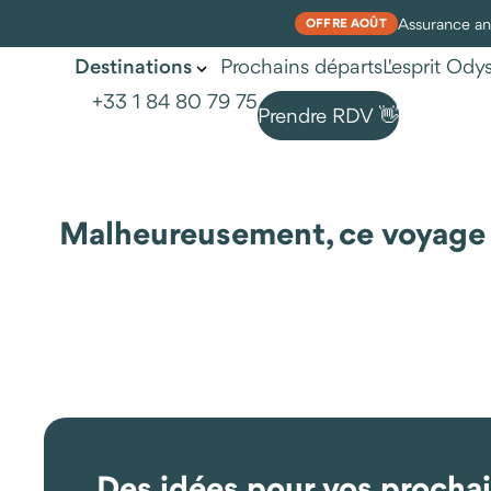
Assurance ann
OFFRE AOÛT
Prochains départs
L'esprit Od
Destinations
+33 1 84 80 79 75
Prendre RDV 👋
Malheureusement, ce voyage n'
Des idées pour vos procha