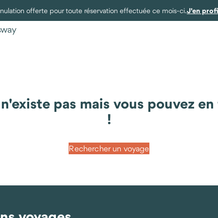
J'en prof
ulation offerte pour toute réservation effectuée ce mois-ci.
ysway
existe pas mais vous pouvez en t
!
Rechercher un voyage
ins voyages