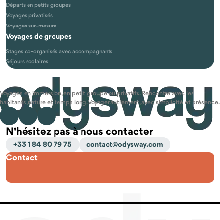
Départs en petits groupes
Voyages privatisés
Voyages sur-mesure
Voyages de groupes
Stages co-organisés avec accompagnants
Séjours scolaires
Voyages en immersion, en petit groupe ou privatifs. Rencontre avec les
habitants, nature et temps long. Voyager autrement, avec simplicité et présence.
N'hésitez pas à nous contacter
+33 1 84 80 79 75
contact@odysway.com
Contact