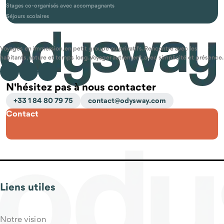
Stages co-organisés avec accompagnants
Séjours scolaires
Voyages en immersion, en petit groupe ou privatifs. Rencontre avec les
habitants, nature et temps long. Voyager autrement, avec simplicité et présence.
N'hésitez pas à nous contacter
+33 1 84 80 79 75
contact@odysway.com
Contact
Liens utiles
Notre vision