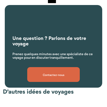
Une question ? Parlons de votre
voyage
Prenez quelques minutes avec une spécialiste de ce
voyage pour en discuter tranquillement.
Contactez-nous
Quelles sont les formalités d'entrée au Vietnam ?
D'autres idées de voyages