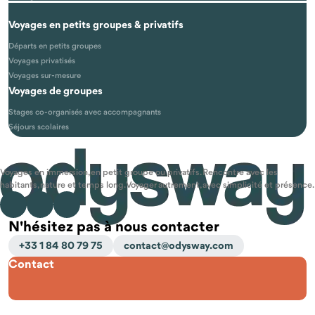
Voyages en petits groupes & privatifs
Départs en petits groupes
Voyages privatisés
Voyages sur-mesure
Voyages de groupes
Stages co-organisés avec accompagnants
Séjours scolaires
Voyages en immersion, en petit groupe ou privatifs. Rencontre avec les
habitants, nature et temps long. Voyager autrement, avec simplicité et présence.
N'hésitez pas à nous contacter
+33 1 84 80 79 75
contact@odysway.com
Contact