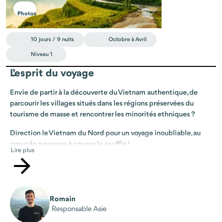
Photos
10 jours / 9 nuits
Octobre à Avril
Niveau 1
L’esprit du voyage
Envie de partir à la découverte du Vietnam authentique, de
parcourir les villages situés dans les régions préservées du
tourisme de masse et rencontrer les minorités ethniques ?
Direction le Vietnam du Nord pour un voyage inoubliable, au
cœur de paysages à couper le souffle !
Lire plus
Au départ de Hanoï, vous partirez pour un voyage en itinérance
à travers la magnifique région du Nord, plus sauvage et
authentique que le reste du pays. Vous randonnerez à travers ses
paysages typiques, de villages en villages à travers rizières,
Romain
chutes d'eau, plantations de thé et même forêt de cannelle !
Responsable Asie