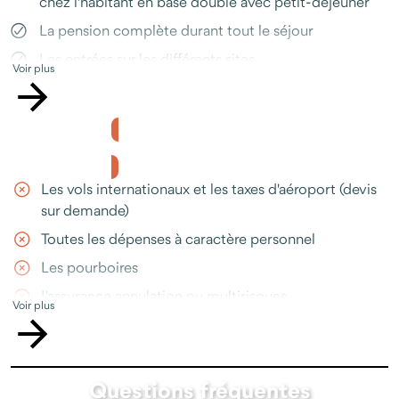
chez l'habitant en base double avec petit-déjeuner
La pension complète durant tout le séjour
Les entrées sur les différents sites
Voir plus
Toutes les activités mentionnées dans le programme
La rencontre avec les minorités ethniques
L’assistance Odysway en cas de question ou
Le prix ne comprend pas
d’imprévu, disponible avant et pendant votre séjour
(téléphone, WhatsApp, e-mail)
Les vols internationaux et les taxes d'aéroport (devis
sur demande)
Toutes les dépenses à caractère personnel
Les pourboires
L'assurance annulation ou multirisques
Voir plus
(recommandée)
Toutes les prestations non-mentionnées dans le
programme
Questions fréquentes