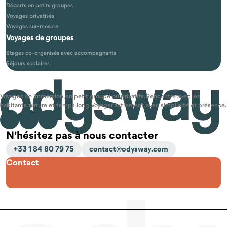
Départs en petits groupes
Voyages privatisés
Voyages sur-mesure
Voyages de groupes
Stages co-organisés avec accompagnants
Séjours scolaires
Voyages en immersion, en petit groupe ou privatifs. Rencontre avec les
habitants, nature et temps long. Voyager autrement, avec simplicité et présence.
N'hésitez pas à nous contacter
+33 1 84 80 79 75
contact@odysway.com
Contact