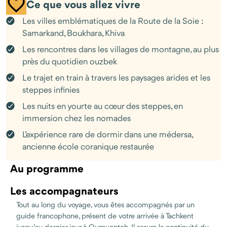
Ce que vous allez vivre
Sur la route, on traverse des steppes, des petits villages, des
Les villes emblématiques de la Route de la Soie :
plantations de mûriers. Le soir, parfois sous un ciel dégagé, tout
Samarkand, Boukhara, Khiva
se calme et on entend seulement les bruits du campement ou
du vent dans les arbres. Le rythme reste tranquille, avec du
Les rencontres dans les villages de montagne, au plus
temps pour regarder, poser des questions, comprendre ce pays
près du quotidien ouzbek
à travers ceux qui y vivent.
Le trajet en train à travers les paysages arides et les
Un voyage qui mêle incontournables et moments de vie pour
steppes infinies
découvrir l’Ouzbékistan autrement.
Les nuits en yourte au cœur des steppes, en
immersion chez les nomades
L’expérience rare de dormir dans une médersa,
ancienne école coranique restaurée
Au programme
Les accompagnateurs
Tout au long du voyage, vous êtes accompagnés par un
guide francophone, présent de votre arrivée à Tachkent
jusqu’au dernier jour à Ourguentch. Il assure la continuité du