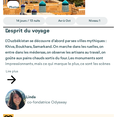
Photos
14 jours / 13 nuits
Avr à Oct
Niveau 1
L’esprit du voyage
L’Ouzbékistan se découvre d’abord par ses villes mythiques :
Khiva, Boukhara, Samarkand. On marche dans les ruelles, on
entre dans les médersas, on observe les artisans au travail, on
goûte aux pains chauds sortis du four. Les monuments sont
impressionnants, mais ce qui marque le plus, ce sont les scènes
de vie autour : les enfants qui jouent, les vendeurs qui
Lire plus
interpellent, les parfums d’épices qui montent des bazars.
Le voyage continue dans les campagnes, là où les familles
accueillent les voyageurs chez elles. On partage un repas autour
d’une grande table basse, on discute du quotidien, on apprend
Linda
co-fondatrice Odysway
comment se prépare le thé, comment se fait le pain ouzbek,
comment se vit une journée simple à la maison. Rien de forcé,
juste de vraies rencontres.