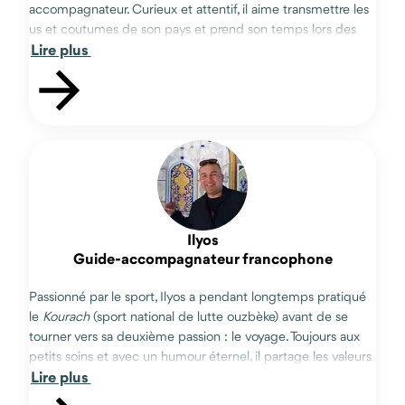
accompagnateur. Curieux et attentif, il aime transmettre les
us et coutumes de son pays et prend son temps lors des
Lire plus
échanges avec les Ouzbeks pour réduire les barrières de la
langue et rendre ces moments de partages magiques !
Ilyos
Guide-accompagnateur francophone
Passionné par le sport, Ilyos a pendant longtemps pratiqué
le
Kourach
(sport national de lutte ouzbèke) avant de se
tourner vers sa deuxième passion : le voyage. Toujours aux
petits soins et avec un humour éternel, il partage les valeurs
Lire plus
et traditions de son pays avec passion et ne rate jamais une
occasion de raconter des histoires du peuple ouzbek !