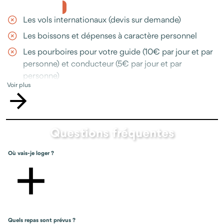
toute la durée du voyage
Les vols internationaux (devis sur demande)
Les droits d’entrée sur les sites et les activités
Les boissons et dépenses à caractère personnel
mentionnées dans le programme
Les pourboires pour votre guide (10€ par jour et par
L'assistance Odysway en cas de question ou d'imprévu,
personne) et conducteur (5€ par jour et par
disponible avant et pendant votre séjour (téléphone,
personne)
Whatsapp, e-mail)
Voir plus
L'assurance annulation ou multirisques
(recommandée)
Toutes les prestations non-mentionnées dans le
Questions fréquentes
programme
Où vais-je loger ?
Quels repas sont prévus ?