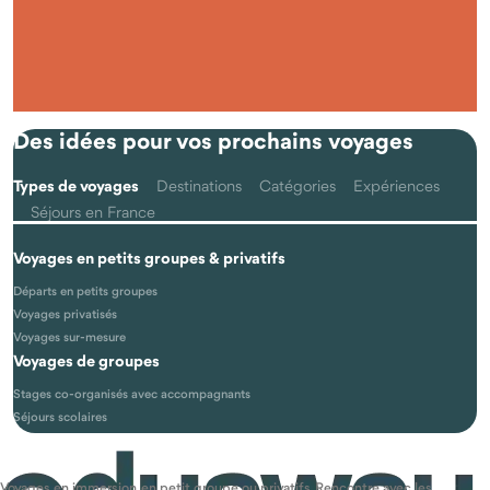
Des idées pour vos prochains voyages
Types de voyages
Destinations
Catégories
Expériences
Séjours en France
Voyages en petits groupes & privatifs
Les voyages se font-ils vraiment en petits groupes ?
Départs en petits groupes
Voyages privatisés
Voyages sur-mesure
Voyages de groupes
Stages co-organisés avec accompagnants
Séjours scolaires
Vous ne trouvez pas la réponse qu’il vous faut ?
Voir toutes nos
Voyages en immersion, en petit groupe ou privatifs. Rencontre avec les