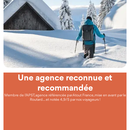
Une agence reconnue et
recommandée
Membre de l’APST, agence référencée par Atout France, mise en avant par le
Routard… et notée 4,9/5 par nos voyageurs !
Questions fréquentes
Qu'est-ce que voyager autrement avec Odysway ?