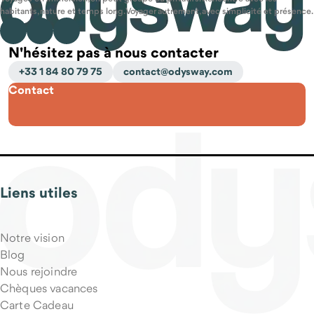
réponses
habitants, nature et temps long. Voyager autrement, avec simplicité et présence.
Vous pouvez aussi
réserver un appel.
N'hésitez pas à nous contacter
+33 1 84 80 79 75
contact@odysway.com
Contact
Puis-je partir seul(e) ?
Liens utiles
Qu'est-ce qui est inclus dans le prix du voyage ?
Notre vision
Blog
Nous rejoindre
Chèques vacances
Carte Cadeau