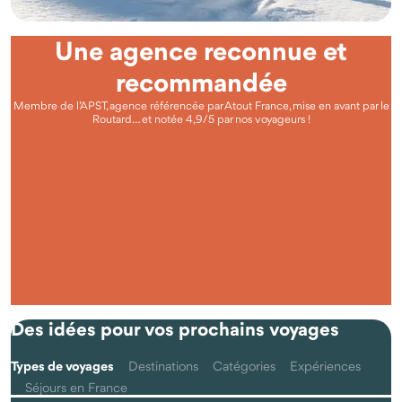
Une agence reconnue et
recommandée
Membre de l’APST, agence référencée par Atout France, mise en avant par le
Routard… et notée 4,9/5 par nos voyageurs !
Questions fréquentes
Qu'est-ce que voyager autrement avec Odysway ?
Des idées pour vos prochains voyages
Types de voyages
Destinations
Catégories
Expériences
Séjours en France