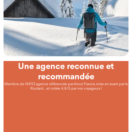
Une agence reconnue et
recommandée
Membre de l’APST, agence référencée par Atout France, mise en avant par le
Routard… et notée 4,9/5 par nos voyageurs !
Questions fréquentes
Qu'est-ce que voyager autrement avec Odysway ?