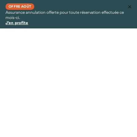
OFFRE AOÛT
Assurance annulation offerte pour toute réservation effectuée ce
mois-ci.
J'en profite
Nos voyages en Afrique