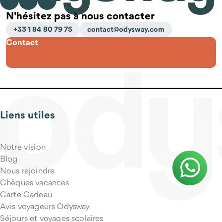
N'hésitez pas à nous contacter
+33 1 84 80 79 75
contact@odysway.com
Contact
Puis-je partir seul(e) ?
Liens utiles
Qu'est-ce qui est inclus dans le prix du voyage ?
Notre vision
Blog
Nous rejoindre
Chèques vacances
Carte Cadeau
Avis voyageurs Odysway
Séjours et voyages scolaires