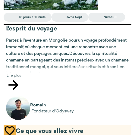
Vidéos
12 jours / 11 nuits
Avr à Sept
Niveau 1
L’esprit du voyage
Partez à l’aventure en Mongolie pour un voyage profondément
immersif, où chaque moment est une rencontre avec une
culture et des paysages uniques. Découvrez la spiritualité
chamane en partageant des instants précieux avec un chamane
traditionnel mongol, qui vous initiera à ses rituels et à son lien
intime avec la nature.
Lire plus
Ce séjour est une invitation à vivre au rythme des nomades, à
partager leur quotidien et à découvrir leurs traditions, entre
hospitalité sincère et sagesse transmise depuis des
générations. Vous explorerez des paysages variés à pied et à
Romain
Fondateur d'Odysway
cheval : steppes immenses, rivières sinueuses, dunes du désert
du Petit Gobi et forêts préservées où vous bivouaquerez.
Laissez-vous porter par cette aventure unique, entre rencontres
Ce que vous allez vivre