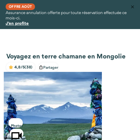
OFFRE AOÛT
Assurance annulation offerte pour toute réservation effectuée ce
mois-ci.
J'en profite
Voyagez en terre chamane en Mongolie
4,8/5
(38)
Partager
Photos