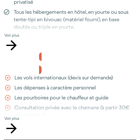
privatisé
Prendre RDV avec un conseiller
Tous les hébergements en hôtel, en yourte ou sous
tente-tipi en bivouac (matériel fourni), en base
double ou triple en yourte.
Voir plus
La pension complète (petit-déjeuner, déjeuner, dîner).
Plats mongols et occidentaux
Les bouteilles d'eau pendant tout le séjour
Le prix ne comprend pas
L'initiation au chamanisme mongol par un chamane
traditionnel
Les vols internationaux (devis sur demande)
Les entrées des sites mentionnés : musées,
Les dépenses à caractère personnel
monastères, parcs, spectacle mongol
Les pourboires pour le chauffeur et guide
L’accompagnement francophone durant toute la
durée du voyage par des guides mongols
Consultation privée avec le chamane (à partir 30€
par voyageur)
L’assistance Odysway en cas de question ou
Voir plus
d’imprévu, disponible avant et pendant votre séjour
L'assurance annulation ou multirisques
(téléphone, WhatsApp, e-mail)
(recommandée)