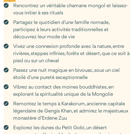
inoubliables, spiritualité et immersion en pleine nature. Une
Rencontrez un véritable chamane mongol et laissez-
expérience rare qui célèbre la vie simple et authentique au
vous initier à ses rituels
cœur des vastes terres mongoles.
Partagez le quotidien d’une famille nomade,
participez à leurs activités traditionnelles et
découvrez leur mode de vie
Vivez une connexion profonde avec la nature, entre
rivières, steppes infinies, forêts et désert, que ce soit à
pied ou sur un cheval
Passez une nuit magique en bivouac, sous un ciel
étoilé d’une pureté exceptionnelle
Vibrez au contact des moines bouddhistes, en
explorant la spiritualité unique de la Mongolie
Remontez le temps à Karakorum, ancienne capitale
légendaire de Gengis Khan, et admirez le majestueux
monastère d’Erdene Zuu
Explorez les dunes du Petit Gobi, un désert