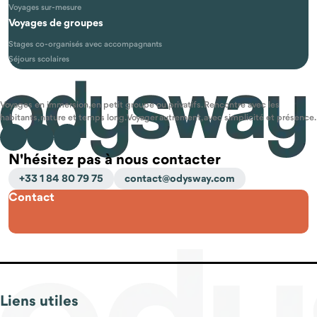
Voyages sur-mesure
Voyages de groupes
Stages co-organisés avec accompagnants
Séjours scolaires
Voyages en immersion, en petit groupe ou privatifs. Rencontre avec les
habitants, nature et temps long. Voyager autrement, avec simplicité et présence.
N'hésitez pas à nous contacter
+33 1 84 80 79 75
contact@odysway.com
Contact
Liens utiles