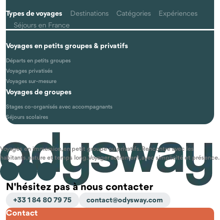
Types de voyages
Destinations
Catégories
Expériences
Séjours en France
Voyages en petits groupes & privatifs
Départs en petits groupes
Voyages privatisés
Voyages sur-mesure
Voyages de groupes
Stages co-organisés avec accompagnants
Séjours scolaires
Voyages en immersion, en petit groupe ou privatifs. Rencontre avec les
habitants, nature et temps long. Voyager autrement, avec simplicité et présence.
N'hésitez pas à nous contacter
+33 1 84 80 79 75
contact@odysway.com
Contact