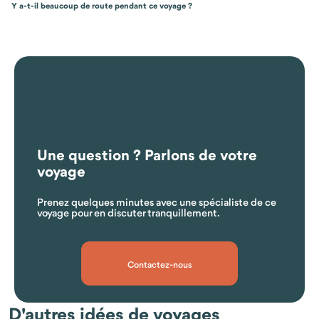
Y a-t-il beaucoup de route pendant ce voyage ?
Une question ? Parlons de votre
voyage
Prenez quelques minutes avec une spécialiste de ce
voyage pour en discuter tranquillement.
Quelle est la meilleure période pour partir ?
Contactez-nous
D'autres idées de voyages