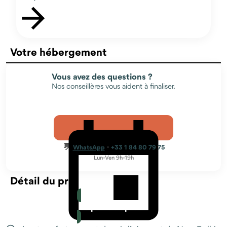
sourire contagieux.
Votre hébergement
Vous avez des questions ?
Nos conseillères vous aident à finaliser.
💬
·
WhatsApp
+33 1 84 80 79 75
Lun-Ven 9h-19h
Détail du prix
Le prix comprend