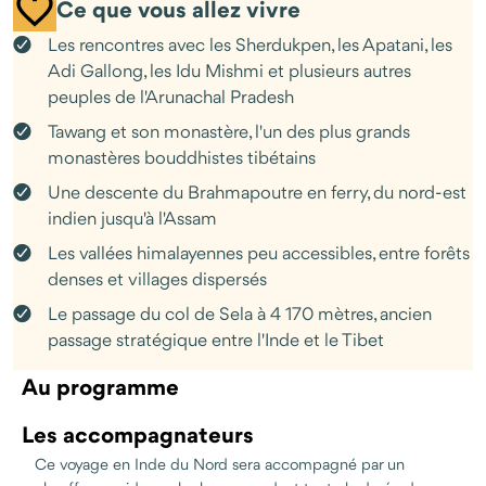
sur le Brahmapoutre, entre les rives habitées du nord-est
Ce que vous allez vivre
indien.
Les rencontres avec les Sherdukpen, les Apatani, les
Il ne faut pas s'attendre à un trek de performance. C'est un
Adi Gallong, les Idu Mishmi et plusieurs autres
voyage long et lent, dans une Inde que la plupart des guides
peuples de l'Arunachal Pradesh
ignorent.
Tawang et son monastère, l'un des plus grands
monastères bouddhistes tibétains
Une descente du Brahmapoutre en ferry, du nord-est
indien jusqu'à l'Assam
Les vallées himalayennes peu accessibles, entre forêts
denses et villages dispersés
Le passage du col de Sela à 4 170 mètres, ancien
passage stratégique entre l'Inde et le Tibet
Au programme
Les accompagnateurs
Ce voyage en Inde du Nord sera accompagné par un