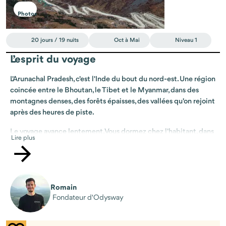
Photos
20 jours / 19 nuits
Oct à Mai
Niveau 1
L’esprit du voyage
L'Arunachal Pradesh, c'est l'Inde du bout du nord-est. Une région
coincée entre le Bhoutan, le Tibet et le Myanmar, dans des
montagnes denses, des forêts épaisses, des vallées qu'on rejoint
après des heures de piste.
Le voyage avance lentement. Vous dormez chez l'habitant, dans
Lire plus
des villages où chaque famille appartient à une communauté
différente. Chacune a sa langue, ses rituels, son rapport à la
forêt. Vous franchissez le col de Sela à 4 170 mètres, ancien
passage stratégique vers le Tibet. Vous passez par Tawang et son
monastère, l'un des plus grands monastères bouddhistes au
Romain
Fondateur d'Odysway
monde.
Plus tard, vous rejoignez le fleuve. Vous naviguez quelques jours