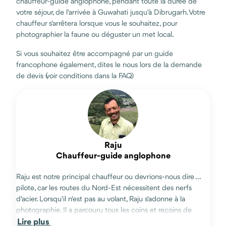
chauffeur-guide anglophone, pendant toute la durée de
votre séjour, de l'arrivée à Guwahati jusqu'à Dibrugarh. Votre
chauffeur s'arrêtera lorsque vous le souhaitez, pour
photographier la faune ou déguster un met local.
Si vous souhaitez être accompagné par un guide
francophone également, dites le nous lors de la demande
de devis (voir conditions dans la FAQ)
Raju
Chauffeur-guide anglophone
Raju est notre principal chauffeur ou devrions-nous dire ...
pilote, car les routes du Nord-Est nécessitent des nerfs
d'acier. Lorsqu'il n'est pas au volant, Raju s'adonne à la
photographie. Il a parcouru tous les coins et recoins de
Lire plus
l'Arunachal Pradesh. Vous apprécierez son calme et son