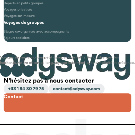
Départs en petits groupes
Voyages privatisés
Voyages sur-mesure
Voyages de groupes
Stages co-organisés avec accompagnants
Séjours scolaires
Voyages en immersion, en petit groupe ou privatifs. Rencontre avec les
habitants, nature et temps long. Voyager autrement, avec simplicité et présence.
N'hésitez pas à nous contacter
+33 1 84 80 79 75
contact@odysway.com
Contact