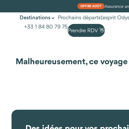
Assurance ann
OFFRE AOÛT
Prochains départs
L'esprit Od
Destinations
+33 1 84 80 79 75
Prendre RDV 👋
Malheureusement, ce voyage n'
Des idées pour vos procha