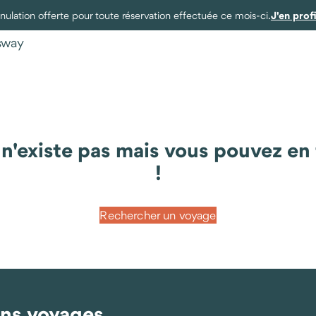
J'en prof
ulation offerte pour toute réservation effectuée ce mois-ci.
ysway
existe pas mais vous pouvez en t
!
Rechercher un voyage
ins voyages