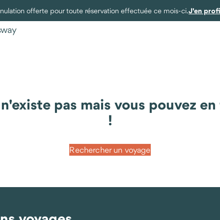
J'en prof
ulation offerte pour toute réservation effectuée ce mois-ci.
ysway
existe pas mais vous pouvez en t
!
Rechercher un voyage
ins voyages