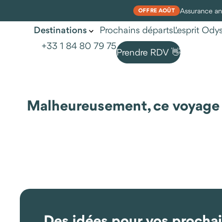
Assurance ann
OFFRE AOÛT
Prochains départs
L'esprit Od
Destinations
+33 1 84 80 79 75
Prendre RDV 👋
Malheureusement, ce voyage n'
Des idées pour vos procha