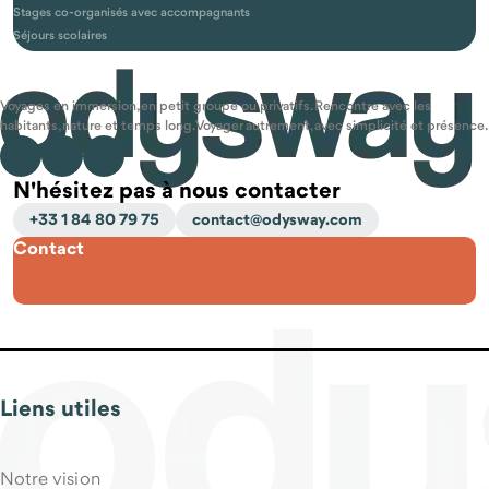
Stages co-organisés avec accompagnants
Séjours scolaires
Voyages en immersion, en petit groupe ou privatifs. Rencontre avec les
habitants, nature et temps long. Voyager autrement, avec simplicité et présence.
N'hésitez pas à nous contacter
+33 1 84 80 79 75
contact@odysway.com
Contact
Liens utiles
Notre vision