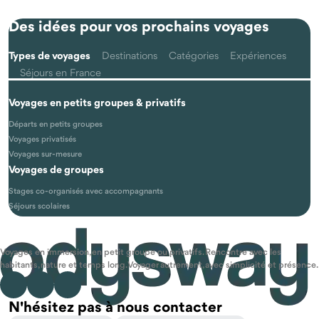
Des idées pour vos prochains voyages
Types de voyages
Destinations
Catégories
Expériences
Séjours en France
Voyages en petits groupes & privatifs
Départs en petits groupes
Voyages privatisés
Voyages sur-mesure
Voyages de groupes
Stages co-organisés avec accompagnants
Séjours scolaires
Voyages en immersion, en petit groupe ou privatifs. Rencontre avec les
habitants, nature et temps long. Voyager autrement, avec simplicité et présence.
N'hésitez pas à nous contacter