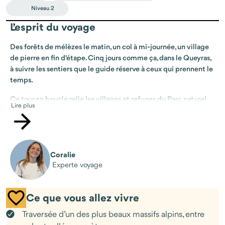
Niveau 2
L’esprit du voyage
Des forêts de mélèzes le matin, un col à mi-journée, un village
de pierre en fin d'étape. Cinq jours comme ça, dans le Queyras,
à suivre les sentiers que le guide réserve à ceux qui prennent le
temps.
Ce tour en boucle relie les villages et refuges du Parc naturel
Lire plus
régional, de Ville-Vieille à Saint-Véran en passant par Soulier,
Montbardon et Molines. Chaque étape, quatre à cinq heures de
marche avec 600 à 800 mètres de dénivelé, s'enchaîne
naturellement. Vos bagages voyagent sans vous, vous marchez
léger.
Coralie
Experte voyage
Le parcours n'est pas technique. Il est fait pour ceux qui veulent
se lancer dans leur première itinérance, ou simplement marcher
sans se presser dans un massif encore préservé. Le guide
Ce que vous allez vivre
connaît le territoire dans ses recoins les plus discrets et sait
Traversée d’un des plus beaux massifs alpins, entre
s'écarter du GR quand il faut pour vous emmener là où les autres