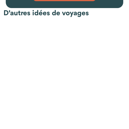
D'autres idées de voyages
Comment se passent les repas pendant le séjour ?
Un séjour pensé dans le respect du territoire