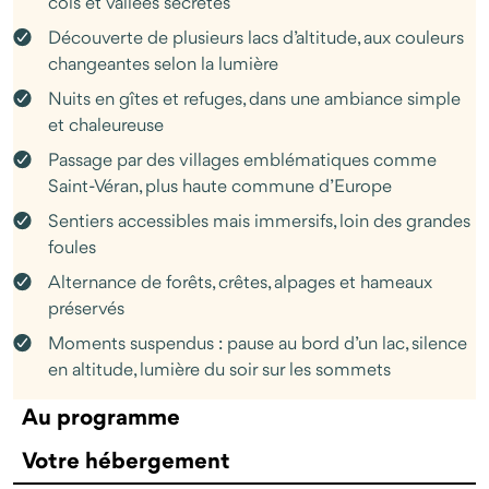
cols et vallées secrètes
ne vont pas.
Découverte de plusieurs lacs d’altitude, aux couleurs
Les hébergements sont choisis pour leur ancrage local : un
changeantes selon la lumière
refuge perché au-dessus de Soulier tenu par Alix et Victor, un
gîte retrouvé après sept ans de fermeture à Montbardon, une
Nuits en gîtes et refuges, dans une ambiance simple
nuit dans l'ancienne douane de Saint-Véran, le plus haut village
et chaleureuse
d'Europe. Les repas sont préparés avec les produits du coin. Le
Passage par des villages emblématiques comme
soir, on s'y retrouve facilement.
Saint-Véran, plus haute commune d’Europe
Cinq jours pour comprendre pourquoi le Queyras, une fois qu'on
Sentiers accessibles mais immersifs, loin des grandes
y est allé, on y revient.
foules
Alternance de forêts, crêtes, alpages et hameaux
préservés
Moments suspendus : pause au bord d’un lac, silence
en altitude, lumière du soir sur les sommets
Au programme
Votre hébergement