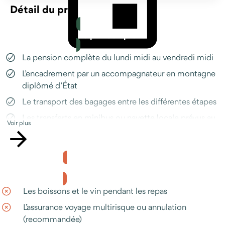
Détail du prix
Le prix comprend
La pension complète du lundi midi au vendredi midi
Prendre RDV avec un conseiller
L’encadrement par un accompagnateur en montagne
diplômé d’État
Le transport des bagages entre les différentes étapes
Les transferts en minibus ou navette locale prévus au
Voir plus
programme
Le transfert aller-retour entre la gare et le lieu de
rendez-vous
Le prix ne comprend pas
L'assistance Odysway en cas de question ou d'imprévu,
disponible avant et pendant votre séjour (téléphone,
Les boissons et le vin pendant les repas
Whatsapp, e-mail)
L’assurance voyage multirisque ou annulation
(recommandée)