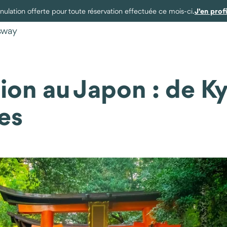
J'en prof
ulation offerte pour toute réservation effectuée ce mois-ci.
ysway
on au Japon : de Ky
es