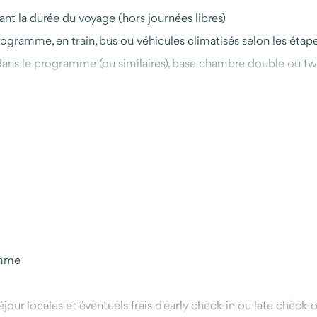
t la durée du voyage (hors journées libres)
rogramme, en train, bus ou véhicules climatisés selon les étap
dans le programme (ou similaires), base chambre double ou twi
et 3 dîners, dont le dîner de bienvenue, le dîner à Gero Onsen
 dans le programme
e
e par Odysway et son partenaire local, en soutien à des proje
u, disponible avant et pendant votre séjour (téléphone, What
amme
jour locales et éventuels frais d'early check-in ou late check-