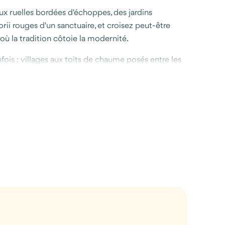
ux ruelles bordées d'échoppes, des jardins
orii rouges d'un sanctuaire, et croisez peut-être
ù la tradition côtoie la modernité.
efois : villages aux toits de chaume posés entre les
us prenez des trains plus lents, dormez dans un
e à l'autre, ce sont aussi les expériences du
, Tokyo, Osaka et Nara ; de l'autre les Alpes
e le départ.