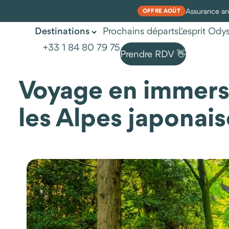
Assurance ann
OFFRE AOÛT
Prochains départs
L'esprit Od
Destinations
+33 1 84 80 79 75
Prendre RDV 👋
Voyage en immersi
les Alpes japonais