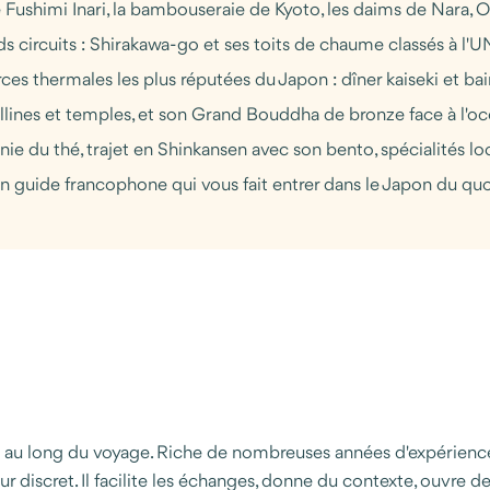
e Fushimi Inari, la bambouseraie de Kyoto, les daims de Nara, 
nds circuits : Shirakawa-go et ses toits de chaume classés à 
ces thermales les plus réputées du Japon : dîner kaiseki et 
ollines et temples, et son Grand Bouddha de bronze face à l'o
ie du thé, trajet en Shinkansen avec son bento, spécialités lo
guide francophone qui vous fait entrer dans le Japon du quoti
long du voyage. Riche de nombreuses années d'expérience, il c
mour discret. Il facilite les échanges, donne du contexte, ouvr