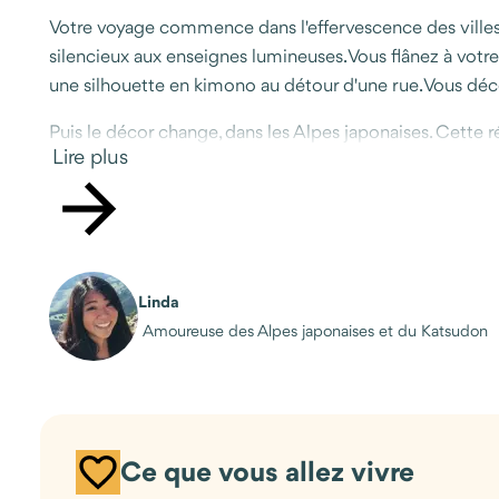
Votre voyage commence dans l'effervescence des villes.
silencieux aux enseignes lumineuses. Vous flânez à votre 
une silhouette en kimono au détour d'une rue. Vous déco
Puis le décor change, dans les Alpes japonaises. Cette ré
Lire plus
rizières, ruelles de Takayama restées à l'époque d'Edo,
ryokan, vous glissez le soir dans l'eau d'un onsen, face 
Le voyage se termine à Tokyo, immense et trépidante, où 
quotidien qui marquent : une cérémonie du thé, un dîner k
Linda
C'est sans doute ce que nous préférons dans ce voyage : i
Amoureuse des Alpes japonaises et du Katsudon
japonaises, plus à l'écart, où survit le Japon traditionn
Ce que vous allez vivre