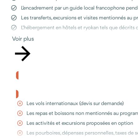
L’encadrement par un guide local francophone pendan
Les transferts, excursions et visites mentionnés au p
L’hébergement en hôtels et ryokan tels que décrits 
Les repas mentionnés au programme, soit 7 déjeuners 
Voir plus
Les entrées sur les sites et monuments mentionnés
Le pocket wifi et la carte de transport IC préchargé
La compensation carbone intégrale du voyage, réalisé
L’assistance Odysway en cas de question ou d’imprév
Le prix ne comprend pas
Les vols internationaux (devis sur demande)
Les repas et boissons non mentionnés au progr
Les activités et excursions proposées en option
Les pourboires, dépenses personnelles, taxes de sé