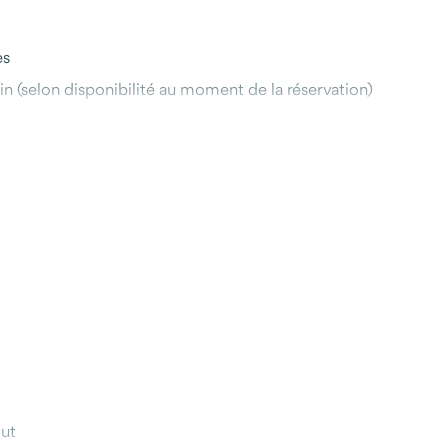
es
n (selon disponibilité au moment de la réservation)
 et le dîner d’au revoir à Tokyo
ts de reforestation et d’énergies renouvelables au Japon
sApp, e-mail)
out