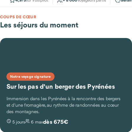
4,9/5
+ 8 000
Garan
sur Trustpilot
Voyageurs partis
COUPS DE CŒUR
Les séjours du moment
Notre voyage signature
Sur les pas d'un berger des Pyrénées
Immersion dans les Pyrénées à la rencontre des bergers
et d'une fromagère, au rythme de randonnées au cœur
des montagnes.
dès 675€
5 jours
6 max