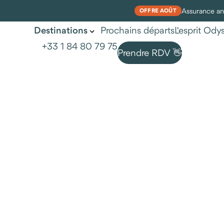
Assurance ann
OFFRE AOÛT
Prochains départs
L'esprit Od
Destinations
+33 1 84 80 79 75
Prendre RDV 👋
Chemins vers soi