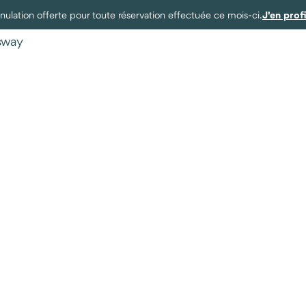
J'en prof
ulation offerte pour toute réservation effectuée ce mois-ci.
ysway