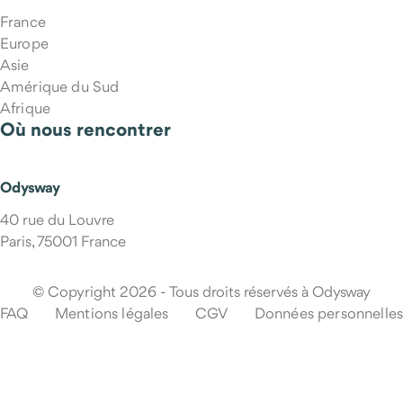
France
Europe
Asie
Amérique du Sud
Afrique
Où nous rencontrer
Qui m'accompagne pendant le voyage ?
Odysway
40 rue du Louvre
Paris, 75001 France
© Copyright 2026 - Tous droits réservés à Odysway
FAQ
Mentions légales
CGV
Données personnelles
Que se passe-t-il en cas d'imprévu pendant mon voyage ?