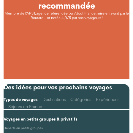
recommandée
Membre de l’APST, agence référencée par Atout France, mise en avant par le
Routard… et notée 4,9/5 par nos voyageurs !
Questions fréquentes
Qu'est-ce que voyager autrement avec Odysway ?
Des idées pour vos prochains voyages
Types de voyages
Destinations
Catégories
Expériences
Séjours en France
Voyages en petits groupes & privatifs
Les voyages se font-ils vraiment en petits groupes ?
Départs en petits groupes