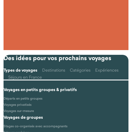
Qu'est-ce que voyager autrement avec Odysway ?
Des idées pour vos prochains voyages
Types de voyages
Destinations
Catégories
Expériences
Séjours en France
Voyages en petits groupes & privatifs
Les voyages se font-ils vraiment en petits groupes ?
Départs en petits groupes
Voyages privatisés
Voyages sur-mesure
Voyages de groupes
Stages co-organisés avec accompagnants