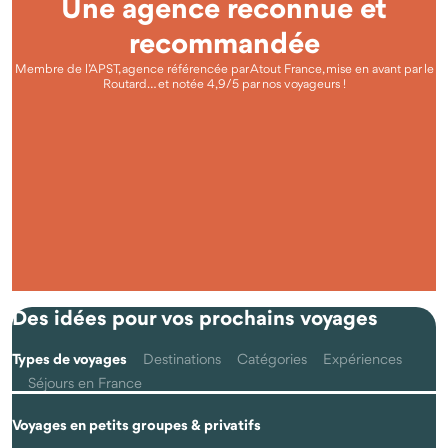
Une agence reconnue et
recommandée
Membre de l’APST, agence référencée par Atout France, mise en avant par le
Routard… et notée 4,9/5 par nos voyageurs !
Questions fréquentes
Qu'est-ce que voyager autrement avec Odysway ?
Des idées pour vos prochains voyages
Types de voyages
Destinations
Catégories
Expériences
Séjours en France
Voyages en petits groupes & privatifs