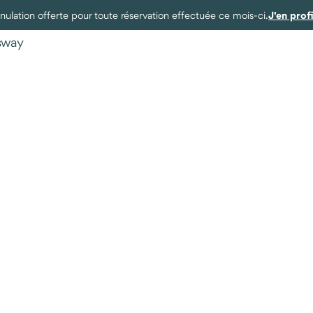
J'en prof
ulation offerte pour toute réservation effectuée ce mois-ci.
ysway