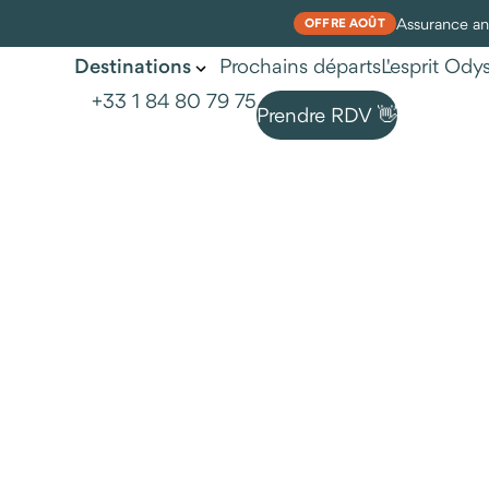
Assurance ann
OFFRE AOÛT
Prochains départs
L'esprit Od
Destinations
+33 1 84 80 79 75
Prendre RDV 👋
Photographie