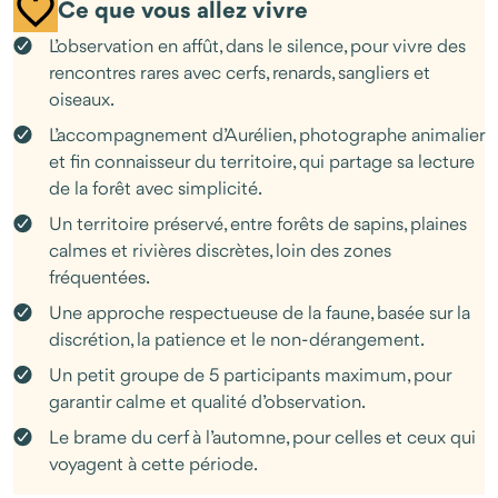
savoir attendre.
Ce que vous allez vivre
L’observation en affût, dans le silence, pour vivre des
L’affût est au cœur de l’expérience. Se fondre dans le paysage,
écouter, observer. Des moments de silence intenses, où chaque
rencontres rares avec cerfs, renards, sangliers et
apparition devient précieuse.
oiseaux.
L’accompagnement d’Aurélien, photographe animalier
Un séjour pour celles et ceux qui aiment la nature sauvage et
et fin connaisseur du territoire, qui partage sa lecture
souhaitent la découvrir avec patience, humilité et attention.
de la forêt avec simplicité.
Un territoire préservé, entre forêts de sapins, plaines
calmes et rivières discrètes, loin des zones
fréquentées.
Une approche respectueuse de la faune, basée sur la
discrétion, la patience et le non-dérangement.
Un petit groupe de 5 participants maximum, pour
garantir calme et qualité d’observation.
Le brame du cerf à l’automne, pour celles et ceux qui
voyagent à cette période.