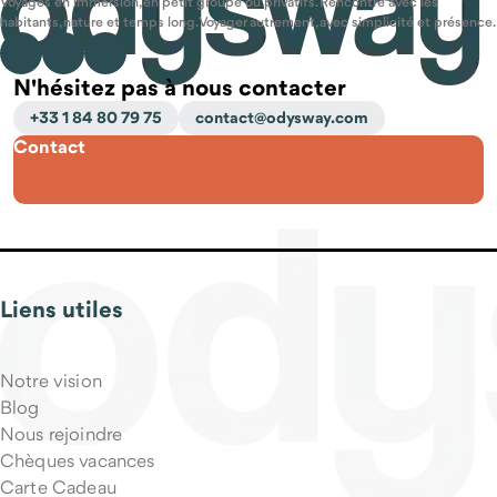
Voyages en immersion, en petit groupe ou privatifs. Rencontre avec les
habitants, nature et temps long. Voyager autrement, avec simplicité et présence.
N'hésitez pas à nous contacter
+33 1 84 80 79 75
contact@odysway.com
Contact
Liens utiles
Notre vision
Blog
Nous rejoindre
Chèques vacances
Carte Cadeau