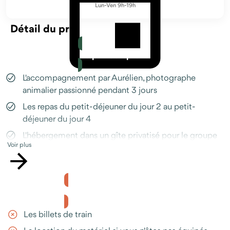
Lun-Ven 9h-19h
Détail du prix
Le prix comprend
L'accompagnement par Aurélien, photographe
animalier passionné pendant 3 jours
Prendre RDV avec un conseiller
Les repas du petit-déjeuner du jour 2 au petit-
déjeuner du jour 4
L'hébergement dans un gîte privatisé pour le groupe
Voir plus
L'assistance Odysway en cas de question ou d'imprévu,
disponible avant et pendant votre séjour (téléphone,
Whatsapp, e-mail)
Le prix ne comprend pas
Les billets de train