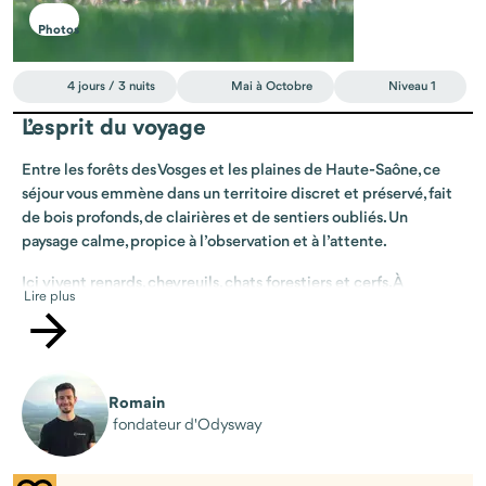
Photos
4 jours / 3 nuits
Mai à Octobre
Niveau 1
L’esprit du voyage
Entre les forêts des Vosges et les plaines de Haute-Saône, ce
séjour vous emmène dans un territoire discret et préservé, fait
de bois profonds, de clairières et de sentiers oubliés. Un
paysage calme, propice à l’observation et à l’attente.
Ici vivent renards, chevreuils, chats forestiers et cerfs. À
Lire plus
l’automne, le brame résonne dans la forêt, donnant une
dimension particulière à l’observation. Vous apprendrez à les
approcher avec respect, sans les déranger, en prenant le temps.
Aux côtés d’Aurélien, photographe animalier et enfant du pays,
Romain
vous découvrirez la forêt autrement. Il connaît ces lieux depuis
fondateur d'Odysway
toujours et vous transmet une approche simple et rigoureuse :
lire les traces, comprendre les habitudes, choisir le bon endroit,