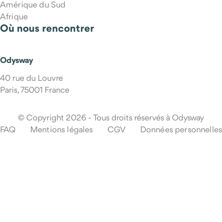
Amérique du Sud
Afrique
Où nous rencontrer
Qui m'accompagne pendant le voyage ?
Odysway
40 rue du Louvre
Paris, 75001 France
© Copyright 2026 - Tous droits réservés à Odysway
FAQ
Mentions légales
CGV
Données personnelles
Que se passe-t-il en cas d'imprévu pendant mon voyage ?