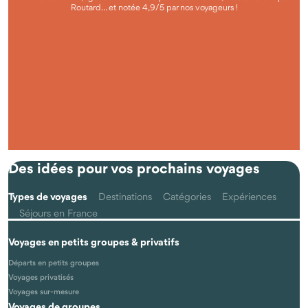
Routard… et notée 4,9/5 par nos voyageurs !
Questions fréquentes
Qu'est-ce que voyager autrement avec Odysway ?
Des idées pour vos prochains voyages
Types de voyages
Destinations
Catégories
Expériences
Séjours en France
Voyages en petits groupes & privatifs
Les voyages se font-ils vraiment en petits groupes ?
Départs en petits groupes
Voyages privatisés
Voyages sur-mesure
Voyages de groupes