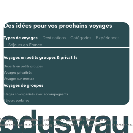
Des idées pour vos prochains voyages
Types de voyages
Destinations
Catégories
Expériences
Séjours en France
Voyages en petits groupes & privatifs
Départs en petits groupes
Voyages privatisés
Voyages sur-mesure
Voyages de groupes
Stages co-organisés avec accompagnants
Séjours scolaires
Voyages en immersion, en petit groupe ou privatifs. Rencontre avec les
habitants, nature et temps long. Voyager autrement, avec simplicité et présence.