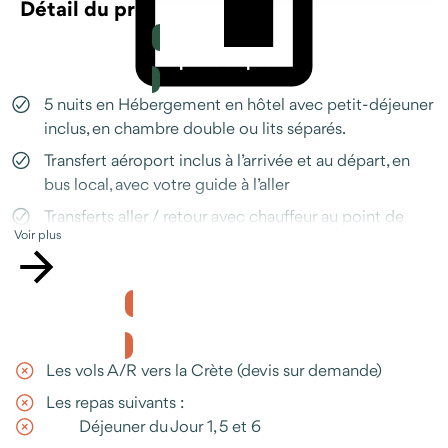
Détail du prix
Le prix comprend
5 nuits en Hébergement en hôtel avec petit-déjeuner
inclus, en chambre double ou lits séparés.
Prendre RDV avec un conseiller
Transfert aéroport inclus à l’arrivée et au départ, en
bus local, avec votre guide à l’aller
Transferts aller / retour avec chauffeur au point de
Voir plus
départ des randonnées
Tous les petits-déjeuner et déjeuners (hors boissons)
sous forme de pique-nique
Le prix ne comprend pas
Un accompagnateur local francophone du jour 1 au
jour 4 inclus, ainsi qu’à l’arrivée à l’aéroport le Jour 1
Les vols A/R vers la Crète (devis sur demande)
Balades et randonnées adaptables selon le groupe
Les repas suivants :
avec le guide francophone
Déjeuner du Jour 1, 5 et 6
Rencontre avec un berger local et découverte de ses