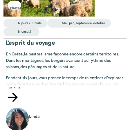
Photos
6 jours / 5 nuits
Mai, juin, septembre, octobre
Niveau 2
L’esprit du voyage
En Crète, le pastoralisme façonne encore certains territoires.
Dans les montagnes, les bergers avancent au rythme des
saisons, des pâturages et de la nature.
Pendant six jours, vous prenez le temps de ralentir et d’explorer
cette facette plus discrète de l’île. Accompagné d’un guide,
Lire plus
vous marchez sur des chemins peu fréquentés, traversez vallées,
plateaux et villages, avec des vues qui s’ouvrent parfois sur la
mer et des pauses au cœur de criques aux eaux turquoise,
accessibles à pied.
Linda
Vous rencontrez un berger qui vous fait découvrir son
quotidien, ses gestes et son rapport à la terre. Le temps