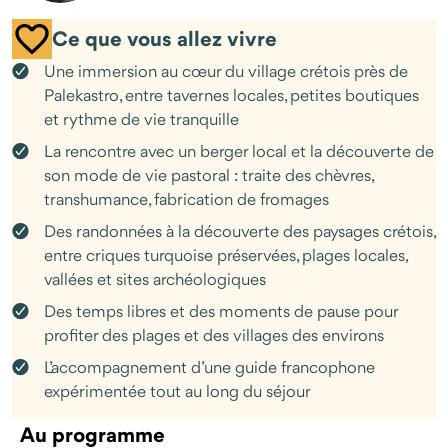
d’échanger, d’observer et d’écouter, ces moments simples vous
relient à un mode de vie profondément ancré dans la nature et
Ce que vous allez vivre
le temps...
Une immersion au cœur du village crétois près de
Une immersion unique et accessible, entre marche, rencontres
Palekastro, entre tavernes locales, petites boutiques
et paysages ouverts, pour approcher la Crète autrement, loin
et rythme de vie tranquille
des itinéraires classiques.
La rencontre avec un berger local et la découverte de
son mode de vie pastoral : traite des chèvres,
transhumance, fabrication de fromages
Des randonnées à la découverte des paysages crétois,
entre criques turquoise préservées, plages locales,
vallées et sites archéologiques
Des temps libres et des moments de pause pour
profiter des plages et des villages des environs
L’accompagnement d’une guide francophone
expérimentée tout au long du séjour
Au programme