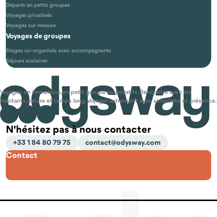
Départs en petits groupes
Voyages privatisés
Voyages sur-mesure
Voyages de groupes
Stages co-organisés avec accompagnants
Séjours scolaires
Voyages en immersion, en petit groupe ou privatifs. Rencontre avec les
habitants, nature et temps long. Voyager autrement, avec simplicité et présence.
N'hésitez pas à nous contacter
+33 1 84 80 79 75
contact@odysway.com
Contact