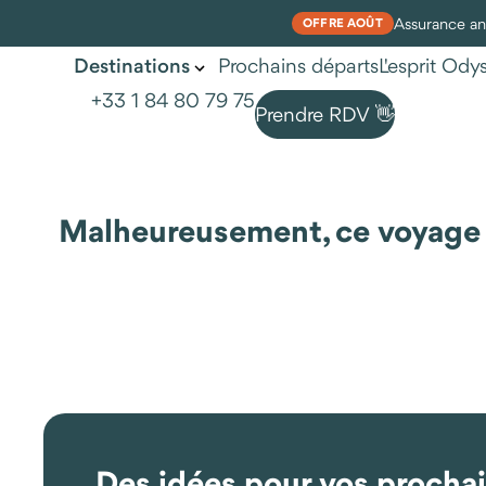
Assurance ann
OFFRE AOÛT
Prochains départs
L'esprit Od
Destinations
+33 1 84 80 79 75
Prendre RDV 👋
Malheureusement, ce voyage n'
Des idées pour vos procha