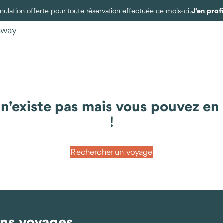
J'en prof
ulation offerte pour toute réservation effectuée ce mois-ci.
ysway
existe pas mais vous pouvez en t
!
Rechercher un voyage
ins voyages