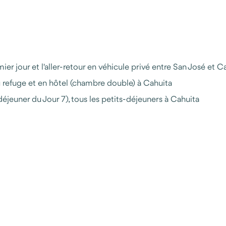
mier jour et l'aller-retour en véhicule privé entre San José et C
refuge et en hôtel (chambre double) à Cahuita
-déjeuner du Jour 7), tous les petits-déjeuners à Cahuita
voyage
u, disponible avant et pendant votre séjour (téléphone, Whats