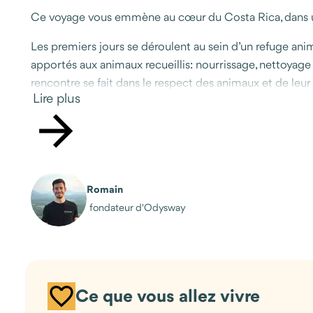
Ce voyage vous emmène au cœur du Costa Rica, dans un pa
Les premiers jours se déroulent au sein d’un refuge ani
apportés aux animaux recueillis: nourrissage, nettoyag
rencontre se fait dans le respect des animaux et de leur ry
Lire plus
Après cette immersion, le voyage se poursuit sur la côte
plages bordées de jungle, des eaux calmes et translucide
de l’atmosphère des Caraïbes.
Un voyage accessible, pensé pour celles et ceux qui so
Romain
entre engagement, nature et douceur de vivre.
fondateur d'Odysway
Ce que vous allez vivre