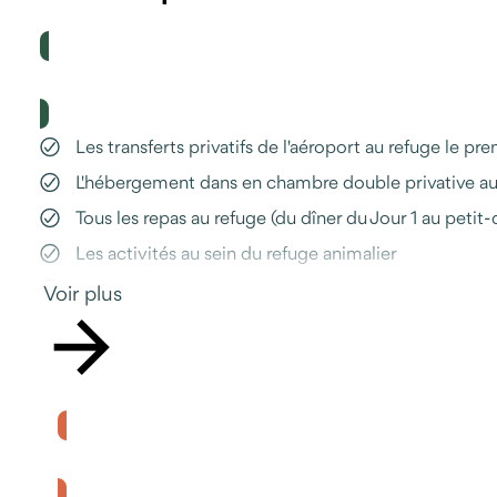
Le prix comprend
Les transferts privatifs de l'aéroport au refuge le pre
L'hébergement dans en chambre double privative au 
Tous les repas au refuge (du dîner du Jour 1 au petit
Les activités au sein du refuge animalier
L'encadrement en anglais des différentes activités
Voir plus
La participation financière au refuge
Le carnet de voyage pour préparer au mieux votre 
L'assistance Odysway en cas de question ou d'imprév
Le prix ne comprend pas