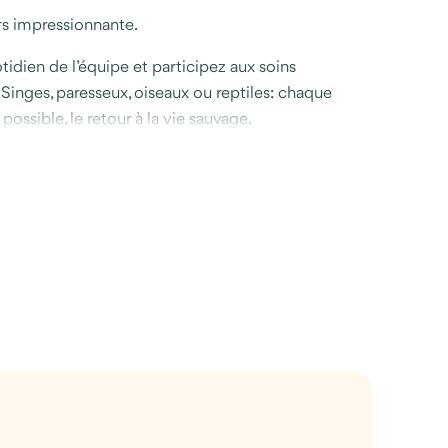
rs impressionnante.
idien de l’équipe et participez aux soins
Singes, paresseux, oiseaux ou reptiles: chaque
possible, le retour à la vie sauvage.
s découvrez un village tourné vers la mer, des
 le long du parc national ou simplement profiter
ut en découvrant une autre facette du Costa Rica,