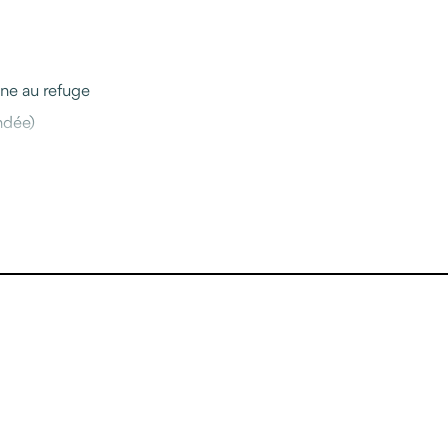
ine au refuge
ndée)
 programme