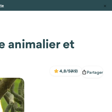
ite
e animalier et
4,8/5
(49)
Partager