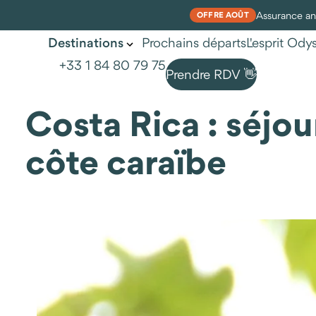
Assurance ann
OFFRE AOÛT
Prochains départs
L'esprit Od
Destinations
+33 1 84 80 79 75
Prendre RDV 👋
Costa Rica : séjou
côte caraïbe