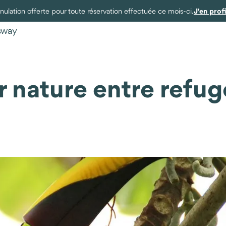
J'en prof
ulation offerte pour toute réservation effectuée ce mois-ci.
ysway
r nature entre refug