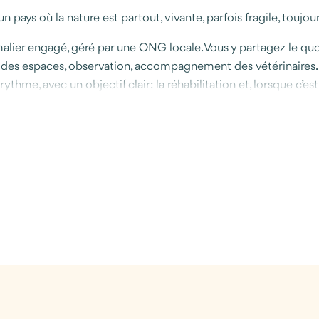
ys où la nature est partout, vivante, parfois fragile, toujou
malier engagé, géré par une ONG locale. Vous y partagez le quot
e des espaces, observation, accompagnement des vétérinaires. 
thme, avec un objectif clair: la réhabilitation et, lorsque c’est 
 caraïbe. À Cahuita, l’ambiance change. Le temps ralentit. Vou
s. Quelques jours pour souffler, observer, se baigner, marcher
uhaitent vivre une expérience concrète auprès des animaux, to