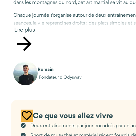
dans les montagnes du nord, cet art martial se vit au q
Chaque journée s'organise autour de deux entraînements 
séances, la vie reprend ses droits : des plats simples et
Lire plus
dur, mais il apprend aussi à se reposer.
Pai offre exactement ce cadre-là. Une ville calme, entour
nécessaire. Ce séjour s'adresse autant à celles et ceu
de la Thaïlande : sa rigueur, sa générosité, et cette fa
Romain
Fondateur d'Odysway
Ce que vous allez vivre
Deux entraînements par jour encadrés par un anc
Short de muay thaï et matériel récent fournis dès 