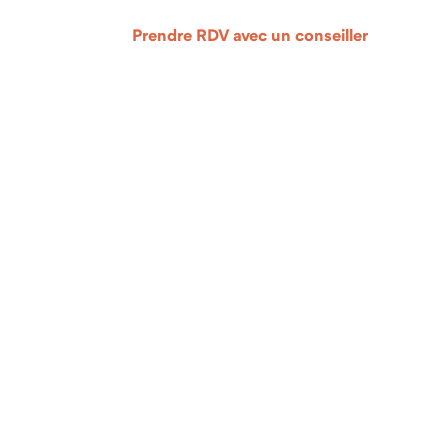
Prendre RDV avec un conseiller
, cordes à sauter)
sApp, e-mail)