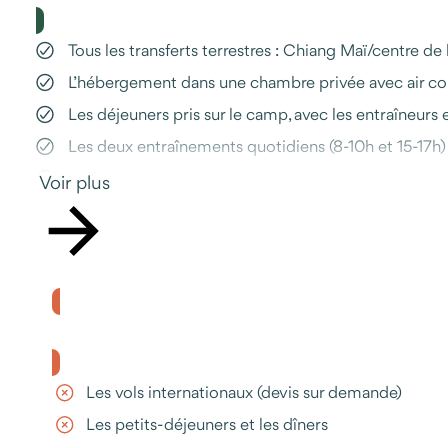
Tous les transferts terrestres : Chiang Maï/centre de
L’hébergement dans une chambre privée avec air con
Les déjeuners pris sur le camp, avec les entraîneurs 
Les deux entraînements quotidiens (8-10h et 15-17h
La location du matériel de boxe en état neuf
Voir plus
Le short de Muay thaï inclus dans le prix du séjour
L'accès libre à la salle de sport avec de nombreux éq
L’assistance Odysway en cas de question ou d’imprév
Le prix ne comprend pas
Les vols internationaux (devis sur demande)
Les petits-déjeuners et les dîners