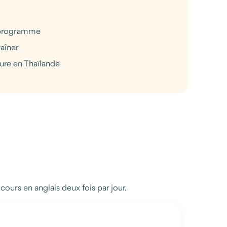
u programme
raîner
sure en Thaïlande
ours en anglais deux fois par jour.