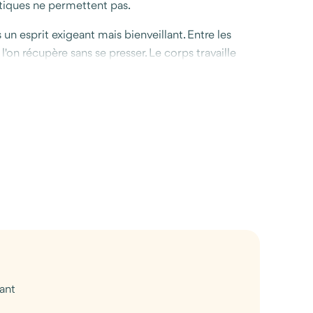
stiques ne permettent pas.
n esprit exigeant mais bienveillant. Entre les
l'on récupère sans se presser. Le corps travaille
bien, et où rien ne vous pousse à aller plus vite que
uhaitent comprendre ce que le muay thaï raconte
lant