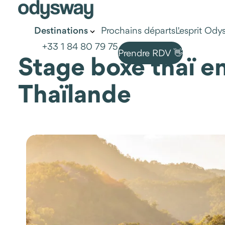
Prochains départs
L'esprit Od
Destinations
+33 1 84 80 79 75
Prendre RDV 👋
Stage boxe thaï e
Thaïlande