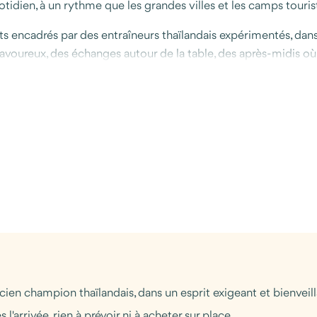
uotidien, à un rythme que les grandes villes et les camps touri
encadrés par des entraîneurs thaïlandais expérimentés, dans u
 savoureux, des échanges autour de la table, des après-midis où 
ée de rizières et de collines, où l'on mange bien, où l'on dort 
x qui viennent pour progresser techniquement qu'à ceux qui so
çon particulière de transmettre sans beaucoup de mots.
ien champion thaïlandais, dans un esprit exigeant et bienveil
l'arrivée, rien à prévoir ni à acheter sur place