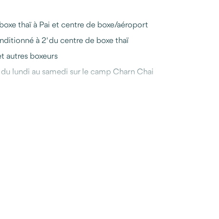
 boxe thaï à Pai et centre de boxe/aéroport
ditionné à 2' du centre de boxe thaï
et autres boxeurs
) du lundi au samedi sur le camp Charn Chai
uipements (altère, barre de traction, banc de musculation, tapis
u, disponible avant et pendant votre séjour (téléphone, What