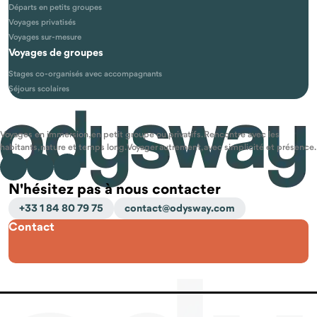
Départs en petits groupes
Voyages privatisés
Voyages sur-mesure
Voyages de groupes
Stages co-organisés avec accompagnants
Séjours scolaires
Voyages en immersion, en petit groupe ou privatifs. Rencontre avec les
habitants, nature et temps long. Voyager autrement, avec simplicité et présence.
N'hésitez pas à nous contacter
+33 1 84 80 79 75
contact@odysway.com
Contact