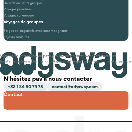
Départs en petits groupes
Voyages privatisés
Voyages sur-mesure
Voyages de groupes
Stages co-organisés avec accompagnants
Séjours scolaires
Voyages en immersion, en petit groupe ou privatifs. Rencontre avec les
habitants, nature et temps long. Voyager autrement, avec simplicité et présence.
N'hésitez pas à nous contacter
+33 1 84 80 79 75
contact@odysway.com
Contact