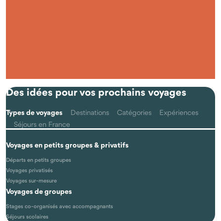
Qu'est-ce que voyager autrement avec Odysway ?
Des idées pour vos prochains voyages
Types de voyages
Destinations
Catégories
Expériences
Séjours en France
Voyages en petits groupes & privatifs
Les voyages se font-ils vraiment en petits groupes ?
Départs en petits groupes
Voyages privatisés
Voyages sur-mesure
Voyages de groupes
Stages co-organisés avec accompagnants
Séjours scolaires