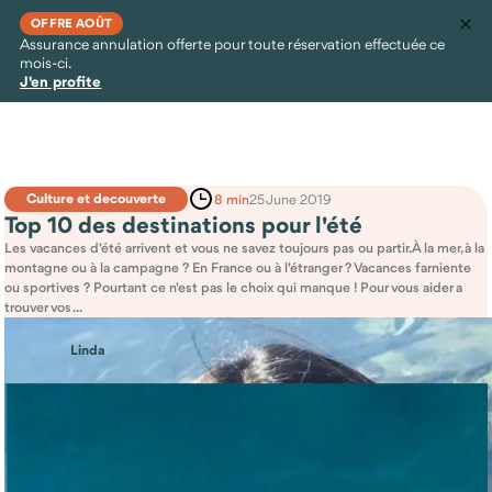
OFFRE AOÛT
Assurance annulation offerte pour toute réservation effectuée ce
mois-ci.
J'en profite
Culture et decouverte
8 min
25 June 2019
Top 10 des destinations pour l'été
Les vacances d'été arrivent et vous ne savez toujours pas ou partir. À la mer, à la
montagne ou à la campagne ? En France ou à l'étranger ? Vacances farniente
ou sportives ? Pourtant ce n'est pas le choix qui manque ! Pour vous aider a
trouver vos ...
Linda