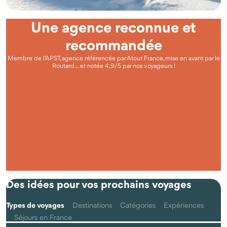
Une agence reconnue et
recommandée
Membre de l’APST, agence référencée par Atout France, mise en avant par le
Routard… et notée 4,9/5 par nos voyageurs !
Questions fréquentes
Qu'est-ce que voyager autrement avec Odysway ?
Des idées pour vos prochains voyages
Types de voyages
Destinations
Catégories
Expériences
Séjours en France