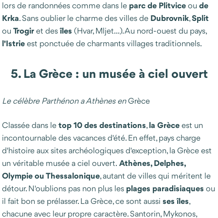
parc de Plitvice
de
lors de randonnées comme dans le
ou
Krka
Dubrovnik
Split
. Sans oublier le charme des villes de
,
Trogir
îles
ou
et des
(Hvar, Mljet...). Au nord-ouest du pays,
l'Istrie
est ponctuée de charmants villages traditionnels.
5. La Grèce : un musée à ciel ouvert
Le célèbre Parthénon a Athènes en
Grèce
top 10 des destinations
la
Grèce
Classée dans le
,
est un
incontournable des vacances d'été. En effet, pays charge
d'histoire aux sites archéologiques d'exception, la Grèce est
Athènes, Delphes,
un véritable musée a ciel ouvert.
Olympie ou Thessalonique
, autant de villes qui méritent le
plages paradisiaques
détour. N'oublions pas non plus les
ou
ses îles
il fait bon se prélasser. La Grèce, ce sont aussi
,
chacune avec leur propre caractère. Santorin, Mykonos,