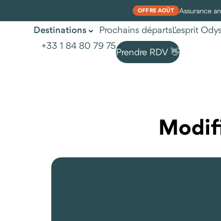
Assurance ann
OFFRE AOÛT
Prochains départs
L'esprit Od
Destinations
+33 1 84 80 79 75
Prendre RDV 👋
Nos voyages aux Maldives
Modifi