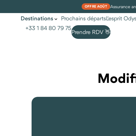
Assurance ann
OFFRE AOÛT
Prochains départs
L'esprit Od
Destinations
+33 1 84 80 79 75
Prendre RDV 👋
Nos voyages au Kirghizist
Modifi