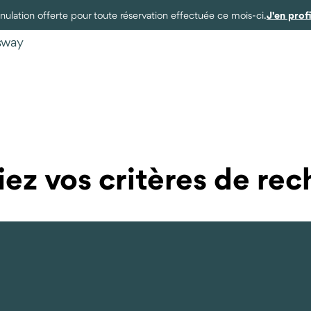
J'en prof
ulation offerte pour toute réservation effectuée ce mois-ci.
ysway
an
ez vos critères de re