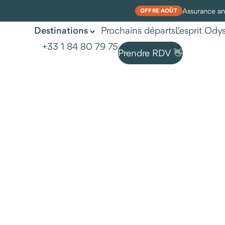
Assurance ann
OFFRE AOÛT
Prochains départs
L'esprit Od
Destinations
+33 1 84 80 79 75
Prendre RDV 👋
Nos voyages au Portugal