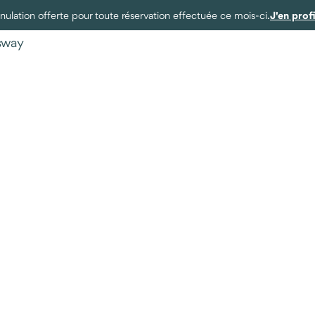
J'en prof
ulation offerte pour toute réservation effectuée ce mois-ci.
ysway