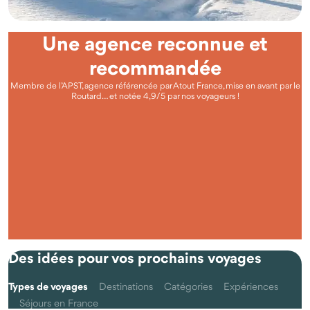
Une agence reconnue et
recommandée
Membre de l’APST, agence référencée par Atout France, mise en avant par le
Routard… et notée 4,9/5 par nos voyageurs !
Questions fréquentes
Qu'est-ce que voyager autrement avec Odysway ?
Des idées pour vos prochains voyages
Types de voyages
Destinations
Catégories
Expériences
Séjours en France