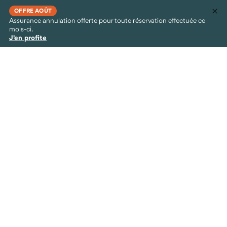
OFFRE AOÛT
Assurance annulation offerte pour toute réservation effectuée ce
mois-ci.
J'en profite
Nos voyages en Tanzanie