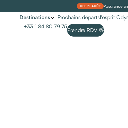
Assurance ann
OFFRE AOÛT
Prochains départs
L'esprit Od
Destinations
+33 1 84 80 79 75
Prendre RDV 👋
Apprendre en voyage