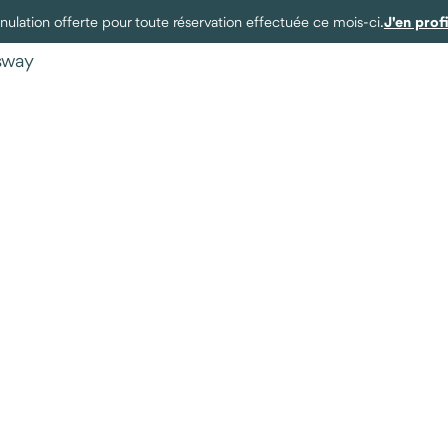
J'en prof
ulation offerte pour toute réservation effectuée ce mois-ci.
ysway