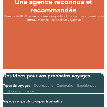
Une agence reconnue et
recommandée
Membre de l’APST, agence référencée par Atout France, mise en avant par le
Routard… et notée 4,9/5 par nos voyageurs !
Questions fréquentes
Qu'est-ce que voyager autrement avec Odysway ?
Des idées pour vos prochains voyages
Types de voyages
Destinations
Catégories
Expériences
Séjours en France
Voyages en petits groupes & privatifs