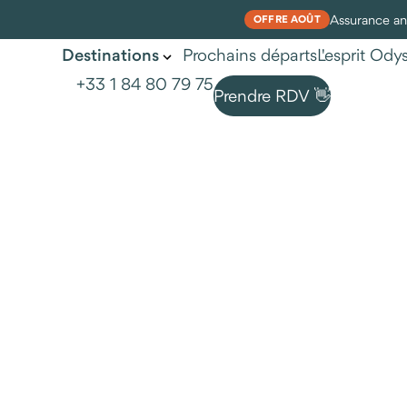
Assurance ann
OFFRE AOÛT
Prochains départs
L'esprit Od
Destinations
+33 1 84 80 79 75
Prendre RDV 👋
Nos voyages en Finlande