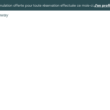
J'en prof
ulation offerte pour toute réservation effectuée ce mois-ci.
ysway