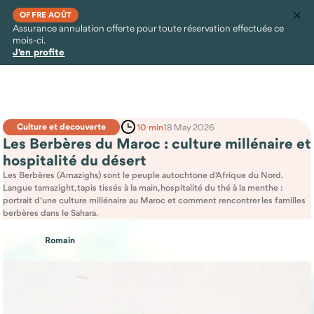
OFFRE AOÛT
Assurance annulation offerte pour toute réservation effectuée ce
mois-ci.
J'en profite
Culture et decouverte
10 min
18 May 2026
Les Berbères du Maroc : culture millénaire et
hospitalité du désert
Les Berbères (Amazighs) sont le peuple autochtone d'Afrique du Nord.
Langue tamazight, tapis tissés à la main, hospitalité du thé à la menthe :
portrait d'une culture millénaire au Maroc et comment rencontrer les familles
berbères dans le Sahara.
Romain