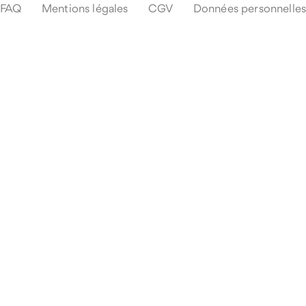
FAQ
Mentions légales
CGV
Données personnelles
Que se passe-t-il en cas d'imprévu pendant mon voyage ?
À quel moment le voyage est-il confirmé ?