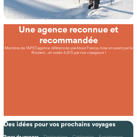
Une agence reconnue et
recommandée
Membre de l’APST, agence référencée par Atout France, mise en avant par le
Routard… et notée 4,9/5 par nos voyageurs !
Questions fréquentes
Qu'est-ce que voyager autrement avec Odysway ?
Des idées pour vos prochains voyages
Types de voyages
Destinations
Catégories
Expériences