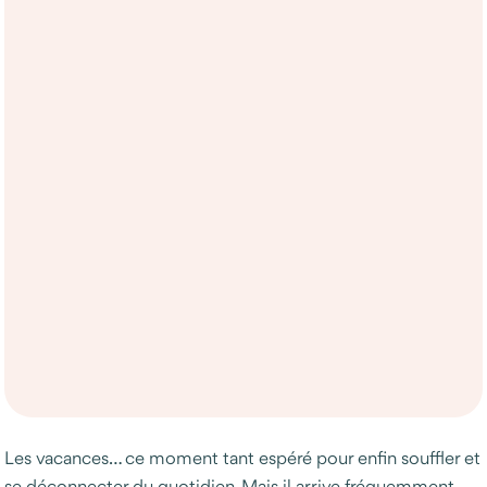
Les vacances… ce moment tant espéré pour enfin souffler et
se déconnecter du quotidien. Mais il arrive fréquemment