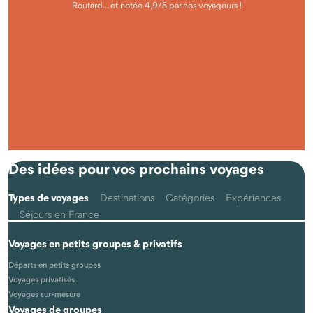
Routard… et notée 4,9/5 par nos voyageurs !
Questions fréquentes
Qu'est-ce que voyager autrement avec Odysway ?
Des idées pour vos prochains voyages
Types de voyages
Destinations
Catégories
Expériences
Séjours en France
Voyages en petits groupes & privatifs
Les voyages se font-ils vraiment en petits groupes ?
Départs en petits groupes
Voyages privatisés
Voyages sur-mesure
Voyages de groupes