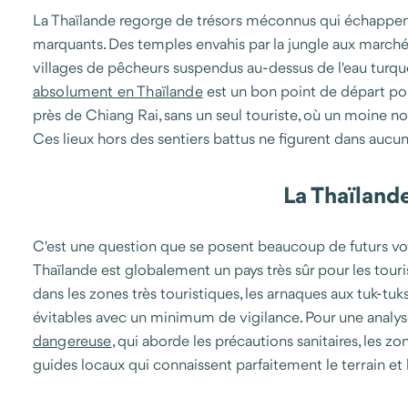
La Thaïlande regorge de trésors méconnus qui échappent a
marquants. Des temples envahis par la jungle aux marchés 
villages de pêcheurs suspendus au-dessus de l'eau turquoi
absolument en Thaïlande
est un bon point de départ pou
près de Chiang Rai, sans un seul touriste, où un moine n
Ces lieux hors des sentiers battus ne figurent dans aucun
La Thaïland
C'est une question que se posent beaucoup de futurs voyag
Thaïlande est globalement un pays très sûr pour les tour
dans les zones très touristiques, les arnaques aux tuk-tuk
évitables avec un minimum de vigilance. Pour une analyse 
dangereuse
, qui aborde les précautions sanitaires, les z
guides locaux qui connaissent parfaitement le terrain et le