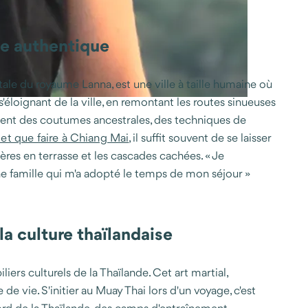
de authentique
ale du royaume Lanna, est une ville à taille humaine où
éloignant de la ville, en remontant les routes sinueuses
tuent des coutumes ancestrales, des techniques de
 et que faire à Chiang Mai
, il suffit souvent de se laisser
zières en terrasse et les cascades cachées. « Je
 une famille qui m'a adopté le temps de mon séjour »
la culture thaïlandaise
iers culturels de la Thaïlande. Cet art martial,
 de vie. S'initier au Muay Thai lors d'un voyage, c'est