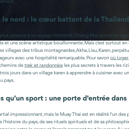
lement.
 le nord : le cœur battant de la Thaïlan
 plus propice à un voyage immersif. Chiang Mai, ancienne capit
et une scène artistique bouillonnante. Mais c'est surtout en s'
es villages des tribus montagnardes, Akha, Lisu, Karen, perpé
oyageurs avec une hospitalité remarquable. Pour savoir
où loger
s chemins de
trek et randonnée
les plus secrets à travers les ri
é trois jours dans un village karen à apprendre à cuisiner avec
u pays.
s qu'un sport : une porte d'entrée dans 
ial impressionnant, mais le Muay Thai est en réalité l'un des pil
'histoire du pays, de ses rituels spirituels et de sa philosophie