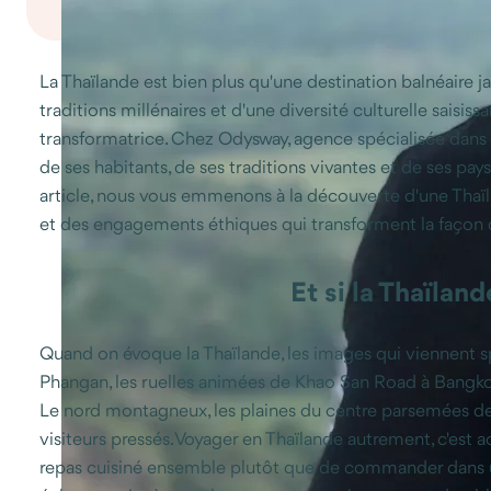
La Thaïlande est bien plus qu'une destination balnéaire j
traditions millénaires et d'une diversité culturelle sais
transformatrice. Chez Odysway, agence spécialisée dans
de ses habitants, de ses traditions vivantes et de ses pa
article, nous vous emmenons à la découverte d'une Thaïla
et des engagements éthiques qui transforment la façon 
Et si la Thaïlan
Quand on évoque la Thaïlande, les images qui viennent sp
Phangan, les ruelles animées de Khao San Road à Bangkok. 
Le nord montagneux, les plaines du centre parsemées de
visiteurs pressés. Voyager en Thaïlande autrement, c'est a
repas cuisiné ensemble plutôt que de commander dans un 