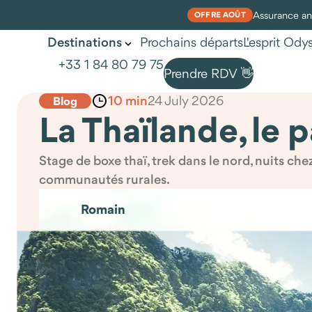
Assurance ann
OFFRE AOÛT
Prochains départs
L'esprit Od
Destinations
+33 1 84 80 79 75
Prendre RDV 👋
10 min
24 July 2026
Blog
La Thaïlande, le 
Stage de boxe thaï, trek dans le nord, nuits che
communautés rurales.
Romain