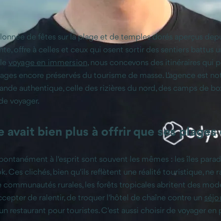
alonnée de fêtes sur la plage et de temples dorés aperçus depu
issante, offre à celles et ceux qui osent sortir des sentiers b
 le
voyage en immersion
, nous concevons des itinéraires qui p
ysages encore préservés du tourisme de masse. L'agence est noté
nde authentique, celle des rizières du nord, des camps de box
de voyager.
de avait bien plus à offrir que ses plages
ontanément à l'esprit sont souvent les mêmes : les îles parad
Ces clichés, bien qu'ils reflètent une réalité touristique, ne 
 communautés rurales, les forêts tropicales abritent des mod
ccepter de ralentir, de troquer l'hôtel de chaîne contre un
séjo
restaurant pour touristes. C'est aussi choisir de voyager en 