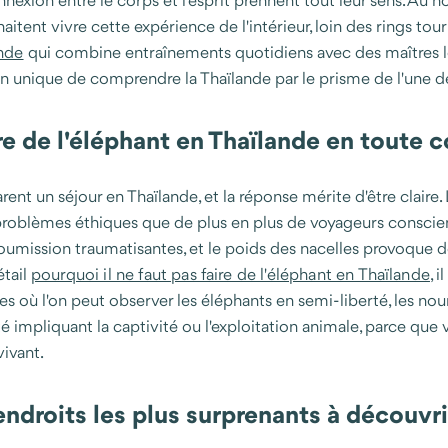
onnexion entre le corps et l'esprit prennent tout leur sens. Au
haitent vivre cette expérience de l'intérieur, loin des rings 
ande
qui combine entraînements quotidiens avec des maîtres lo
n unique de comprendre la Thaïlande par le prisme de l'une de 
re de l'éléphant en Thaïlande en toute 
ent un séjour en Thaïlande, et la réponse mérite d'être claire
oblèmes éthiques que de plus en plus de voyageurs conscient
mission traumatisantes, et le poids des nacelles provoque de
étail
pourquoi il ne faut pas faire de l'éléphant en Thaïlande
, 
s où l'on peut observer les éléphants en semi-liberté, les nour
impliquant la captivité ou l'exploitation animale, parce que v
ivant.
endroits les plus surprenants à découvri