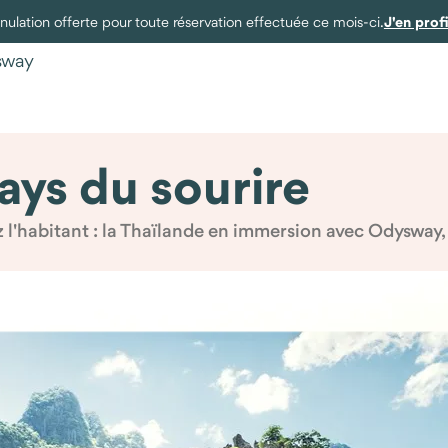
J'en prof
ulation offerte pour toute réservation effectuée ce mois-ci.
ysway
pays du sourire
z l'habitant : la Thaïlande en immersion avec Odysway, 