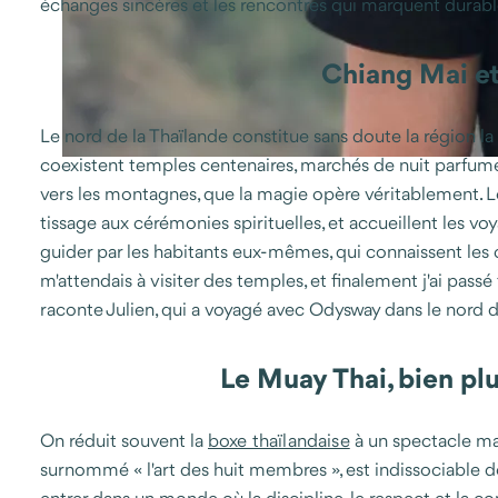
échanges sincères et les rencontres qui marquent durab
Chiang Mai et
Le nord de la Thaïlande constitue sans doute la région la
coexistent temples centenaires, marchés de nuit parfumés 
vers les montagnes, que la magie opère véritablement. L
tissage aux cérémonies spirituelles, et accueillent les v
guider par les habitants eux-mêmes, qui connaissent le
m'attendais à visiter des temples, et finalement j'ai pass
raconte Julien, qui a voyagé avec Odysway dans le nord d
Le Muay Thai, bien plu
On réduit souvent la
boxe thaïlandaise
à un spectacle mart
surnommé « l'art des huit membres », est indissociable de l