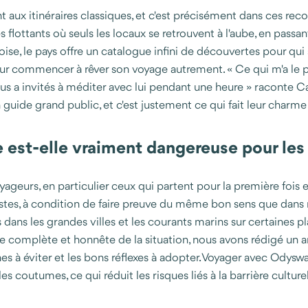
ux itinéraires classiques, et c'est précisément dans ces recoi
flottants où seuls les locaux se retrouvent à l'aube, en passa
se, le pays offre un catalogue infini de découvertes pour qui 
r commencer à rêver son voyage autrement. « Ce qui m'a le pl
ous a invités à méditer avec lui pendant une heure » raconte C
 guide grand public, et c'est justement ce qui fait leur charm
e est-elle vraiment dangereuse pour les
eurs, en particulier ceux qui partent pour la première fois en
istes, à condition de faire preuve du même bon sens que dans n
s dans les grandes villes et les courants marins sur certaines p
complète et honnête de la situation, nous avons rédigé un artic
ones à éviter et les bons réflexes à adopter. Voyager avec Odys
s coutumes, ce qui réduit les risques liés à la barrière culturel