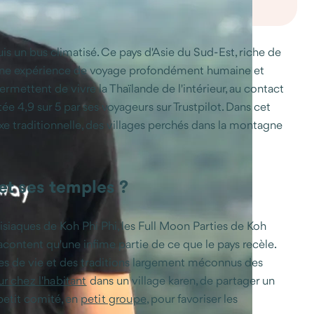
is un bus climatisé. Ce pays d'Asie du Sud-Est, riche de
attus une expérience de voyage profondément humaine et
ermettent de vivre la Thaïlande de l'intérieur, au contact
e 4,9 sur 5 par ses voyageurs sur Trustpilot. Dans cet
e traditionnelle, des villages perchés dans la montagne
 et ses temples ?
isiaques de Koh Phi Phi, les Full Moon Parties de Koh
racontent qu'une infime partie de ce que le pays recèle.
es de vie et des traditions largement méconnus des
ur chez l'habitant
dans un village karen, de partager un
petit comité, en
petit groupe
, pour favoriser les