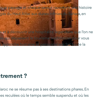
aque paysage et chaque saveur racontent une histoire
igés du Haut Atlas aux dunes infinies du Sahara, en
ts et à découvrir une hospitalité légendaire que l'on ne
es qui dépassent le tourisme traditionnel pour vous
te approche humaine et personnalisée fait toute la
utrement ?
roc ne se résume pas à ses destinations phares. En
llées reculées où le temps semble suspendu et où les