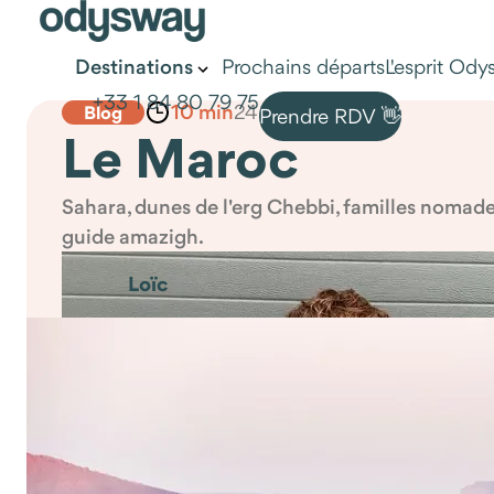
Prochains départs
L'esprit Od
Destinations
+33 1 84 80 79 75
10 min
24 July 2026
Blog
Prendre RDV 👋
Le Maroc
Sahara, dunes de l'erg Chebbi, familles nomade
guide amazigh.
Loïc