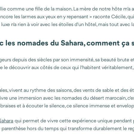
lie comme une fille de la maison. La mère de notre hôte m'a appr
ai encore les larmes aux yeux en y repensant » raconte Cécile, q
xe n'a rien à voir avec les étoiles d'un hôtel, mais tout avec l
ec les nomades du Sahara, comment ça s
ageurs depuis des siècles par son immensité, sa beauté brute et
ce de le découvrir aux côtés de ceux qui l'habitent véritable
es, vivent au rythme des saisons, des vents de sable et des é
vre une immersion avec les nomades du désert marocain, c'e
 braises et à écouter le silence, ce silence immense et envelop
Sahara
qui permet de vivre cette expérience unique pendant pl
ne parenthèse hors du temps qui transforme durablement le reg