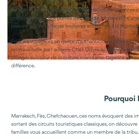
Le Maroc est bien plus qu'une destination de vacances c
millénaire. Situé aux portes de l'Europe, ce pays offre u
passant par des villages berbères accrochés à la montag
Pour les voyageurs en quête d'authenticité, le Maroc est u
retrouve nulle part ailleurs. Chez Odysway, agence spécia
plonger au coeur de la culture marocaine. L'agence est no
différence.
Pourquoi 
Marrakech, Fès, Chefchaouen, ces noms évoquent des ima
sortant des circuits touristiques classiques, on découvre
familles vous accueillent comme un membre de la tribu.