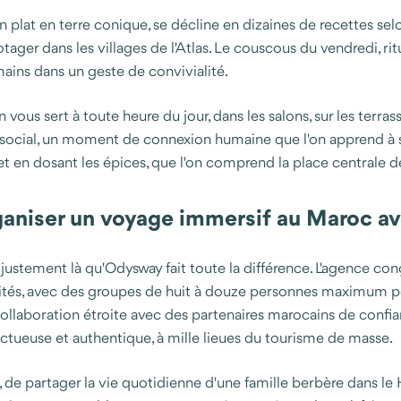
 plat en terre conique, se décline en dizaines de recettes selon
ger dans les villages de l'Atlas. Le couscous du vendredi, ritu
mains dans un geste de convivialité.
on vous sert à toute heure du jour, dans les salons, sur les terr
l social, un moment de connexion humaine que l'on apprend à s
e et en dosant les épices, que l'on comprend la place centrale 
niser un voyage immersif au Maroc a
 justement là qu'Odysway fait toute la différence. L'agence co
visités, avec des groupes de huit à douze personnes maximum p
aboration étroite avec des partenaires marocains de confiance 
ectueuse et authentique, à mille lieues du tourisme de masse.
de partager la vie quotidienne d'une famille berbère dans le H