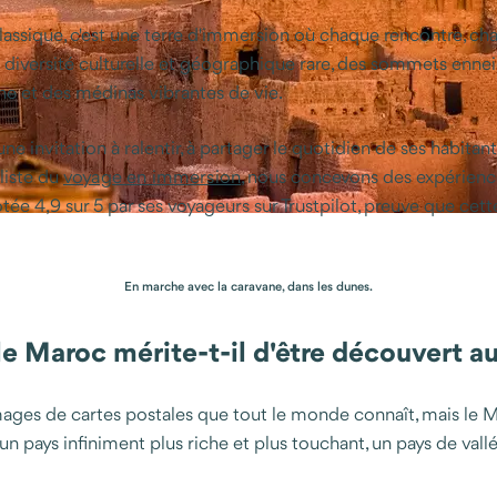
lassique, c'est une terre d'immersion où chaque rencontre, ch
ne diversité culturelle et géographique rare, des sommets enne
ne et des médinas vibrantes de vie.
ne invitation à ralentir, à partager le quotidien de ses habitan
liste du
voyage en immersion
, nous concevons des expérienc
tée 4,9 sur 5 par ses voyageurs sur Trustpilot, preuve que cet
En marche avec la caravane, dans les dunes.
le Maroc mérite-t-il d'être découvert a
ges de cartes postales que tout le monde connaît, mais le Ma
 un pays infiniment plus riche et plus touchant, un pays de va