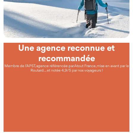
Une agence reconnue et
recommandée
Membre de l’APST, agence référencée par Atout France, mise en avant par le
Routard… et notée 4,9/5 par nos voyageurs !
Questions fréquentes
Qu'est-ce que voyager autrement avec Odysway ?